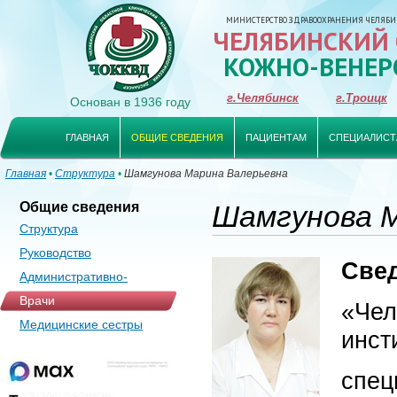
МИНИСТЕРСТВО ЗДРАВООХРАНЕНИЯ ЧЕЛЯБИ
ЧЕЛЯБИНСКИЙ
КОЖНО-ВЕНЕР
г.Челябинск
г.Троицк
Основан в 1936 году
ГЛАВНАЯ
ОБЩИЕ СВЕДЕНИЯ
ПАЦИЕНТАМ
СПЕЦИАЛИСТ
Главная
•
Структура
•
Шамгунова Марина Валерьевна
Общие сведения
Шамгунова 
Структура
Руководство
Свед
Административно-
управленческий аппарат
Врачи
«Че
Медицинские сестры
инсти
спец