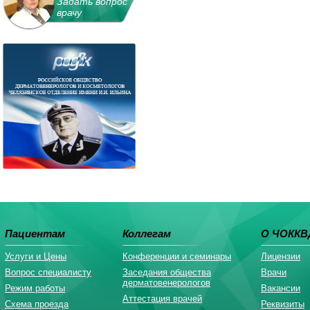
Задать вопрос
врачу
Пациентам
Коллегам
О ЧОККВ
Услуги и Цены
Конференции и семинары
Лицензии
Вопрос специалисту
Заседания общества
Врачи
дерматовенерологов
Режим работы
Вакансии
Аттестация врачей
Схема проезда
Реквизиты