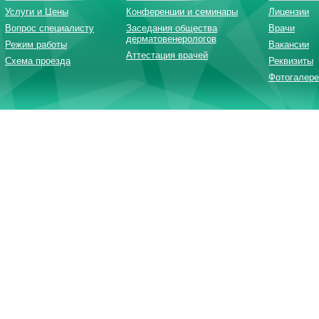
Услуги и Цены
Конференции и семинары
Лицензии
Вопрос специалисту
Заседания общества
Врачи
дерматовенерологов
Режим работы
Вакансии
Аттестация врачей
Схема проезда
Реквизиты
Фотогалере