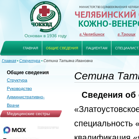
МИНИСТЕРСТВО ЗДРАВООХРАНЕНИЯ ЧЕЛЯБИ
ЧЕЛЯБИНСКИЙ
КОЖНО-ВЕНЕР
г.Челябинск
г.Троицк
Основан в 1936 году
ГЛАВНАЯ
ОБЩИЕ СВЕДЕНИЯ
ПАЦИЕНТАМ
СПЕЦИАЛИСТ
Главная
•
Структура
•
Сетина Татьяна Ивановна
Общие сведения
Сетина Тат
Структура
Руководство
Сведения об 
Административно-
управленческий аппарат
Врачи
«Златоустовское
Медицинские сестры
специальность 
квалификация 